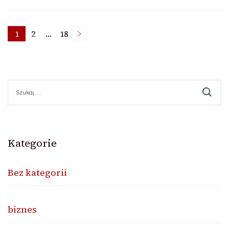
Nawigacja
1
2
…
18
Page
Page
Page
po
Szukaj:
wpisach
Kategorie
Bez kategorii
biznes