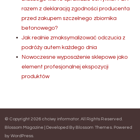
razem z deklaracją zgodności producenta
przed zakupem szczelnego zbiornika
betonowego?
Jak realnie zmaksymalizować odczucia z
podróży autem każdego dnia
Nowoczesne wyposażenie sklepowe jako
element profesjonalnej ekspozycji
produktów
© Copyright 2026
chciwy informator
. All Rights Reserved.
Blossom Magazine | Developed By
Blossom Themes
.
Powered
by
WordPress
.