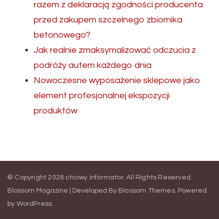
razem z deklaracją zgodności producenta
przed zakupem szczelnego zbiornika
betonowego?
Jak realnie zmaksymalizować odczucia z
podróży autem każdego dnia
Nowoczesne wyposażenie sklepowe jako
element profesjonalnej ekspozycji
produktów
© Copyright 2026
chciwy informator
. All Rights Reserved.
Blossom Magazine | Developed By
Blossom Themes
.
Powered
by
WordPress
.