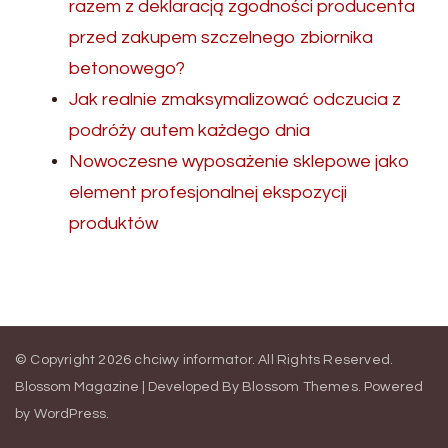
razem z deklaracją zgodności producenta
przed zakupem szczelnego zbiornika
betonowego?
Jak realnie zmaksymalizować odczucia z
podróży autem każdego dnia
Nowoczesne wyposażenie sklepowe jako
element profesjonalnej ekspozycji
produktów
© Copyright 2026
chciwy informator
. All Rights Reserved.
Blossom Magazine | Developed By
Blossom Themes
.
Powered
by
WordPress
.