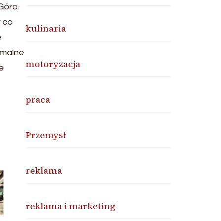
 Góra
y co
kulinaria
e
rmalne
motoryzacja
e
praca
Przemysł
reklama
reklama i marketing