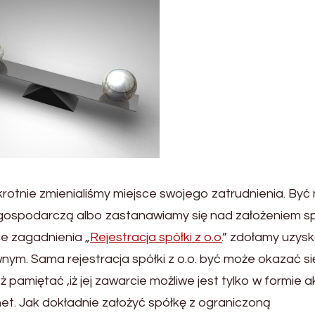
rotnie zmienialiśmy miejsce swojego zatrudnienia. Być
gospodarczą albo zastanawiamy się nad założeniem spó
e zagadnienia „
Rejestracja spółki z o.o.
” zdołamy uzys
ym. Sama rejestracja spółki z o.o. być może okazać si
amiętać ,iż jej zawarcie możliwe jest tylko w formie a
et. Jak dokładnie założyć spółkę z ograniczoną