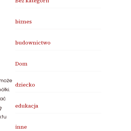
Bez kategorii
biznes
budownictwo
Dom
 może
dziecko
łki.
kać
edukacja
ę
ktu
inne