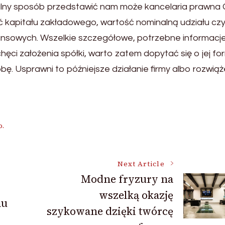
alny sposób przedstawić nam może kancelaria prawna
ć kapitału zakładowego, wartość nominalną udziału cz
nansowych. Wszelkie szczegółowe, potrzebne informacj
hęci założenia spółki, warto zatem dopytać się o jej fo
ę. Usprawni to późniejsze działanie firmy albo rozwiąż
o.
Next Article
Modne fryzury na
wszelką okazję
mu
szykowane dzięki twórcę