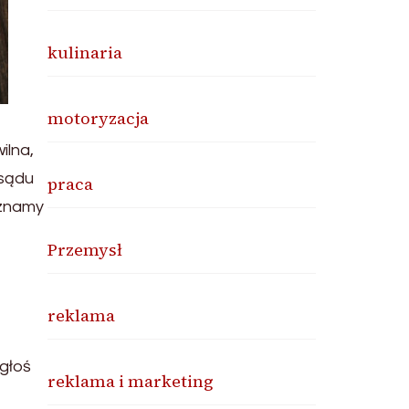
kulinaria
motoryzacja
ilna,
 sądu
praca
 znamy
Przemysł
reklama
głoś
reklama i marketing